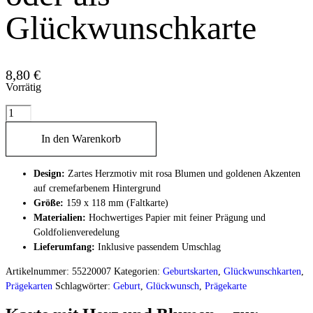
Glückwunschkarte
8,80
€
Vorrätig
Karte
mit
Herz
In den Warenkorb
und
Blumen
–
Design:
Zartes Herzmotiv mit rosa Blumen und goldenen Akzenten
zur
auf cremefarbenem Hintergrund
Geburt
Größe:
159 x 118 mm (Faltkarte)
oder
Materialien:
Hochwertiges Papier mit feiner Prägung und
als
Goldfolienveredelung
Glückwunschkarte
Lieferumfang:
Inklusive passendem Umschlag
Menge
Artikelnummer:
55220007
Kategorien:
Geburtskarten
,
Glückwunschkarten
,
Prägekarten
Schlagwörter:
Geburt
,
Glückwunsch
,
Prägekarte